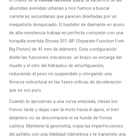
el chasis de la
Honda NX500X 2026
, la sacamos de las
aburridas avenidas urbanas y nos fuimos a buscar
carreteras secundarias que parecen diseñadas por un
maquetista desquiciado. El bastidor de diamante en acero
de alta resistencia trabaja en perfecta comunión con una
horquilla invertida Showa SFF-BP (Separate Function Fork
Big Piston) de 41 mm de diámetro. Esta configuración
divide las funciones mecánicas: un brazo se encarga del
muelle y el otro del hidráulico de amortiguación,
reduciendo el peso no suspendido y otorgando una
firmeza estructural en las fases críticas de deceleración
que es oro puro.
Cuando te aproximas a una curva enlazada, clavas los
frenos tarde y dejas caer la moto hacia el ápice, el tren
delantero no se descompone ni se hunde de forma
caótica. Mantiene la geometría, copia las imperfecciones
del asfalto con una fidelidad milimétrica y te transmite una