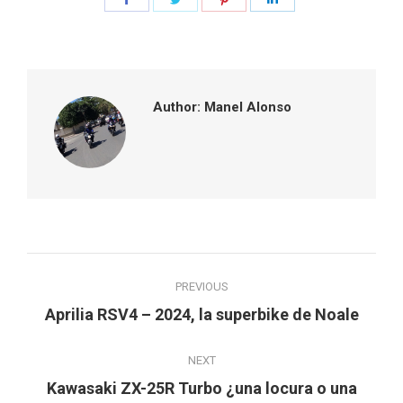
on
on
on
on
Facebook
Twitter
Pinterest
LinkedIn
Author:
Manel Alonso
Post
PREVIOUS
navigation
Previous
Aprilia RSV4 – 2024, la superbike de Noale
post:
NEXT
Kawasaki ZX-25R Turbo ¿una locura o una
Next