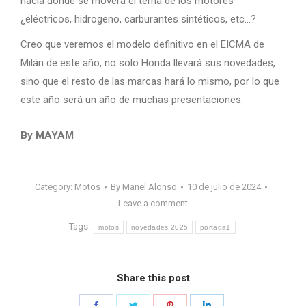
hacia donde se moverá el tema de los motores
¿eléctricos, hidrogeno, carburantes sintéticos, etc…?
Creo que veremos el modelo definitivo en el EICMA de
Milán de este año, no solo Honda llevará sus novedades,
sino que el resto de las marcas hará lo mismo, por lo que
este año será un año de muchas presentaciones.
By MAYAM
Category:
Motos
By
Manel Alonso
10 de julio de 2024
Leave a comment
Tags:
motos
novedades 2025
portada1
Share this post
Share
Share
Share
Share