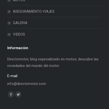
MOTOS
ASESORAMIENTO VIAJES
GALERIA
VIDEOS
Información
Directomotor, blog especializado en motos, descubre las
novedades del mundo del motor.
E-mail:
info@directomotor.com
Find us on:
Facebook
Twitter
page
page