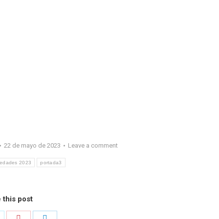
22 de mayo de 2023
Leave a comment
edades 2023
portada3
 this post
hare
Share
Share