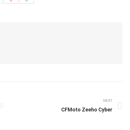
n
on
on
k
witter
Pinterest
LinkedIn
NEXT
Next
CFMoto Zeeho Cyber
post: