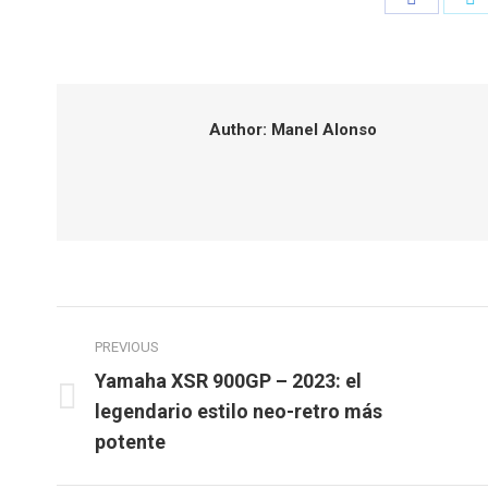
on
o
Faceboo
T
Author:
Manel Alonso
Post
PREVIOUS
navigation
Yamaha XSR 900GP – 2023: el
Previous
legendario estilo neo-retro más
post:
potente