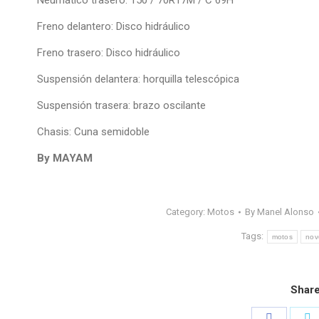
Neumático trasero: 150 / 70R17M / C 69H
Freno delantero: Disco hidráulico
Freno trasero: Disco hidráulico
Suspensión delantera: horquilla telescópica
Suspensión trasera: brazo oscilante
Chasis: Cuna semidoble
By MAYAM
Category:
Motos
By
Manel Alonso
Tags:
motos
nov
Share
Share
S