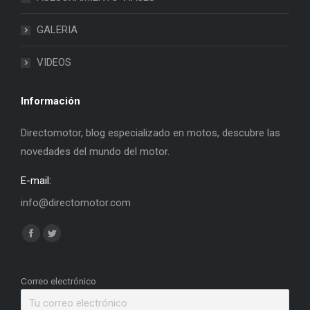
GALERIA
VIDEOS
Información
Directomotor, blog especializado en motos, descubre las
novedades del mundo del motor.
E-mail:
info@directomotor.com
Find us on:
Facebook
Twitter
page
page
opens
opens
Correo electrónico
in
in