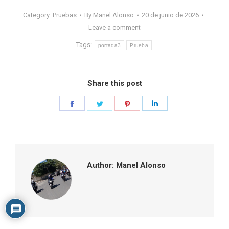
Category:
Pruebas
By
Manel Alonso
20 de junio de 2026
Leave a comment
Tags:
portada3
Prueba
Share this post
Share
Share
Share
Share
on
on
on
on
Facebook
Twitter
Pinterest
LinkedIn
Author:
Manel Alonso