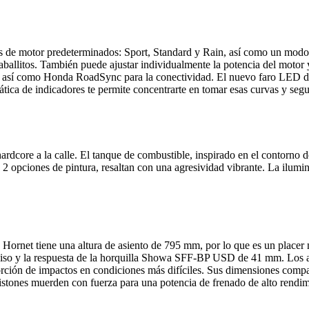
de motor predeterminados: Sport, Standard y Rain, así como un modo de 
ballitos. También puede ajustar individualmente la potencia del motor y
iva, así como Honda RoadSync para la conectividad. El nuevo faro LED de
mática de indicadores te permite concentrarte en tomar esas curvas y segu
rdcore a la calle. El tanque de combustible, inspirado en el contorno d
on 2 opciones de pintura, resaltan con una agresividad vibrante. La ilu
Hornet tiene una altura de asiento de 795 mm, por lo que es un placer 
eciso y la respuesta de la horquilla Showa SFF-BP USD de 41 mm. Los a
ión de impactos en condiciones más difíciles. Sus dimensiones compact
pistones muerden con fuerza para una potencia de frenado de alto rendim