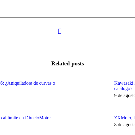
Next
post:
Related posts
 ¿Aniquiladora de curvas o
Kawasaki Z
catálogo?
9 de agost
 al límite en DirectoMotor
ZXMoto, l
8 de agost