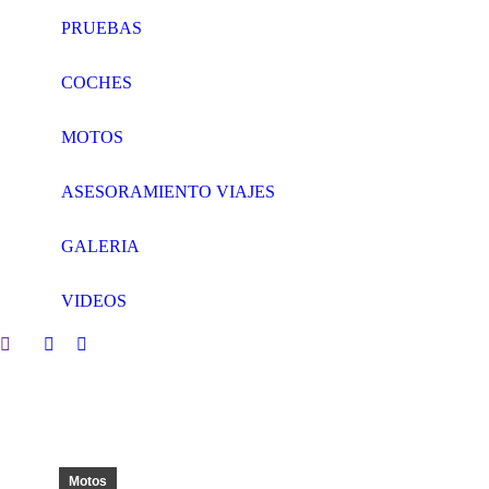
PRUEBAS
COCHES
MOTOS
ASESORAMIENTO VIAJES
GALERIA
VIDEOS
Search:
Facebook
Twitter
page
page
opens
opens
in
in
new
new
window
window
Motos