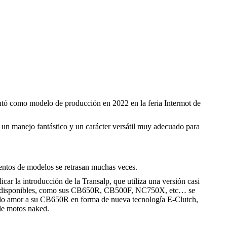
entó como modelo de producción en 2022 en la feria Intermot de
 un manejo fantástico y un carácter versátil muy adecuado para
entos de modelos se retrasan muchas veces.
ar la introducción de la Transalp, que utiliza una versión casi
media disponibles, como sus CB650R, CB500F, NC750X, etc… se
a dado amor a su CB650R en forma de nueva tecnología E-Clutch,
 de motos naked.