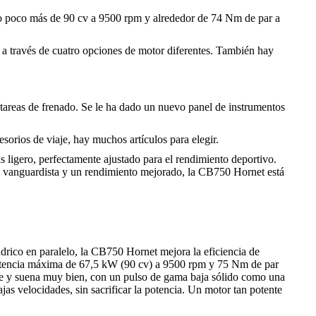
do poco más de 90 cv a 9500 rpm y alrededor de 74 Nm de par a
a a través de cuatro opciones de motor diferentes. También hay
 tareas de frenado. Se le ha dado un nuevo panel de instrumentos
orios de viaje, hay muchos artículos para elegir.
 ligero, perfectamente ajustado para el rendimiento deportivo.
cto vanguardista y un rendimiento mejorado, la CB750 Hornet está
drico en paralelo, la CB750 Hornet mejora la eficiencia de
a potencia máxima de 67,5 kW (90 cv) a 9500 rpm y 75 Nm de par
te y suena muy bien, con un pulso de gama baja sólido como una
as velocidades, sin sacrificar la potencia. Un motor tan potente