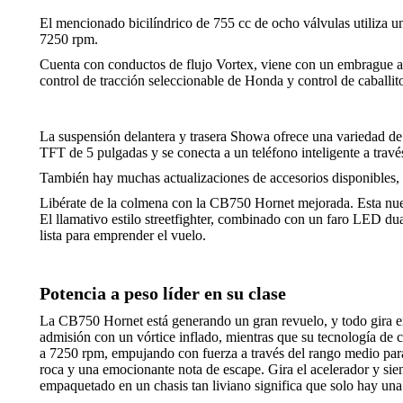
El mencionado bicilíndrico de 755 cc de ocho válvulas utiliza
7250 rpm.
Cuenta con conductos de flujo Vortex, viene con un embrague asi
control de tracción seleccionable de Honda y control de caballit
La suspensión delantera y trasera Showa ofrece una variedad de 
TFT de 5 pulgadas y se conecta a un teléfono inteligente a tra
También hay muchas actualizaciones de accesorios disponibles, p
Libérate de la colmena con la CB750 Hornet mejorada. Esta nueva
El llamativo estilo streetfighter, combinado con un faro LED du
lista para emprender el vuelo.
Potencia a peso líder en su clase
La CB750 Hornet está generando un gran revuelo, y todo gira en
admisión con un vórtice inflado, mientras que su tecnología de
a 7250 rpm, empujando con fuerza a través del rango medio par
roca y una emocionante nota de escape. Gira el acelerador y sien
empaquetado en un chasis tan liviano significa que solo hay una 