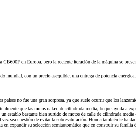
 la CB600F en Europa, pero la reciente iteración de la máquina se pres
ado mundial, con un precio asequible, una entrega de potencia enérgica,
 países no fue una gran sorpresa, ya que suele ocurrir que los lanzami
tualmente que las motos naked de cilindrada media, lo que ayuda a explic
ne un establo bastante bien surtido de motos de calle de cilindrada 
e tal vez sea cuestión de evitar la sobresaturación. Honda también le h
a en expandir su selección semiautomática que en construir su familia