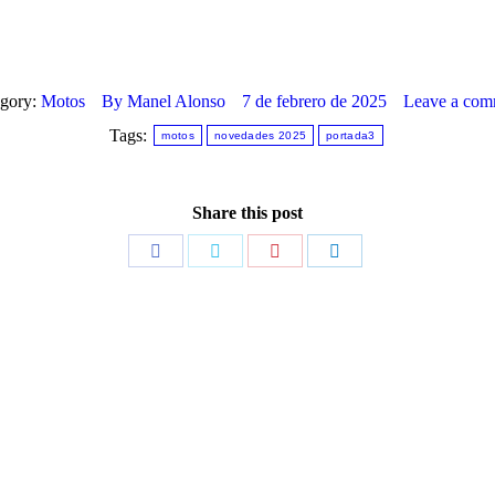
egory:
Motos
By
Manel Alonso
7 de febrero de 2025
Leave a com
Tags:
motos
novedades 2025
portada3
Share this post
Share
Share
Share
Share
on
on
on
on
Facebook
Twitter
Pinterest
LinkedIn