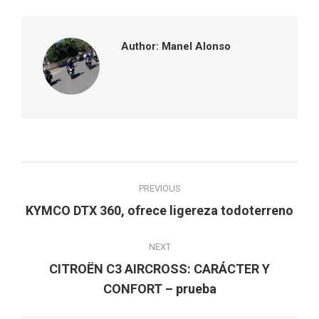
Facebook
Twitter
Pinterest
LinkedIn
Author:
Manel Alonso
Post
PREVIOUS
navigation
Previous
KYMCO DTX 360, ofrece ligereza todoterreno
post:
NEXT
CITROËN C3 AIRCROSS: CARÁCTER Y
Next
CONFORT – prueba
post: