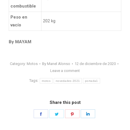
combustible
Peso en
202 kg
vacío
By MAYAM
Category:
Motos
By
Manel Alonso
12 de diciembre de 2020
Leave a comment
Tags:
motos
novedades 2021
portada1
Share this post
Share
Share
Share
Share
on
on
on
on