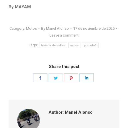
By MAYAM
Category:
Motos
By
Manel Alonso
17 de noviembre de 2025
Leave a comment
Tags:
historia de indian
motos
portada3
Share this post
Share
Share
Share
Share
on
on
on
on
Facebook
Twitter
Pinterest
LinkedIn
Author:
Manel Alonso