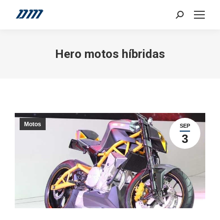
Search:
Hero motos híbridas
Motos
SEP
3