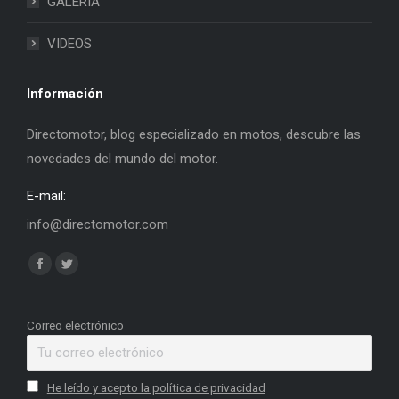
GALERIA
VIDEOS
Información
Directomotor, blog especializado en motos, descubre las
novedades del mundo del motor.
E-mail:
info@directomotor.com
Find us on:
Facebook
Twitter
page
page
opens
opens
Correo electrónico
in
in
new
new
He leído y acepto la política de privacidad
window
window