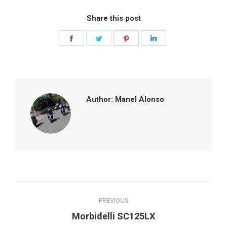
Share this post
Share
Share
Share
Share
on
on
on
on
Facebook
Twitter
Pinterest
LinkedIn
Author:
Manel Alonso
Post
PREVIOUS
navigation
Previous
Morbidelli SC125LX