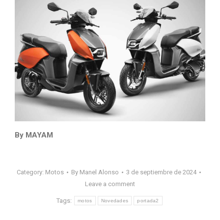
By MAYAM
Category:
Motos
By
Manel Alonso
3 de septiembre de 2024
Leave a comment
Tags:
motos
Novedades
portada2