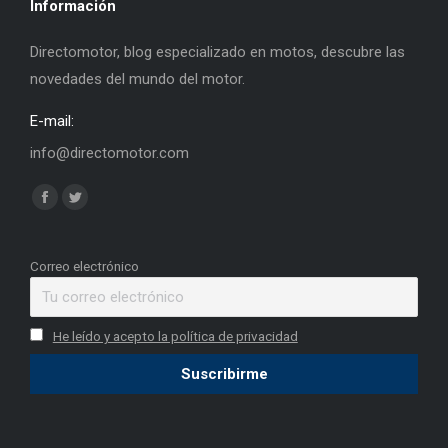
Información
Directomotor, blog especializado en motos, descubre las
novedades del mundo del motor.
E-mail:
info@directomotor.com
Find us on:
Facebook
Twitter
page
page
opens
opens
Correo electrónico
in
in
new
new
He leído y acepto la política de privacidad
window
window