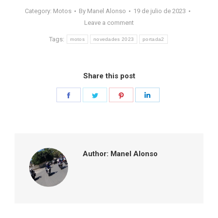
Category:
Motos
By
Manel Alonso
19 de julio de 2023
Leave a comment
Tags:
motos
novedades 2023
portada2
Share this post
Share
Share
Share
Share
on
on
on
on
Facebook
Twitter
Pinterest
LinkedIn
Author:
Manel Alonso