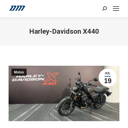
Search:
Harley-Davidson X440
Motos
JUL
19