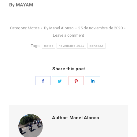
By MAYAM
Category:
Motos
By
Manel Alonso
25 de noviembre de 2020
Leave a comment
Tags:
motos
novedades 2021
portada2
Share this post
Share
Share
Share
Share
on
on
on
on
Facebook
Twitter
Pinterest
LinkedIn
Author:
Manel Alonso