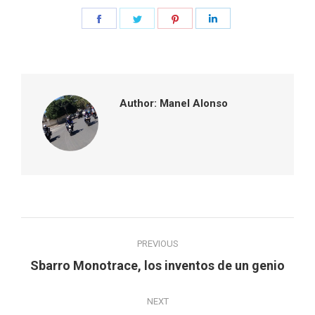
Share
Share
Share
Share
on
on
on
on
Facebook
Twitter
Pinterest
LinkedIn
Author:
Manel Alonso
Post
PREVIOUS
navigation
Previous
Sbarro Monotrace, los inventos de un genio
post:
NEXT