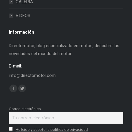
GALERIA
VIDEOS
Información
Directomotor, blog especializado en motos, descubre las
novedades del mundo del motor.
E-mail:
info@directomotor.com
Find us on:
Facebook
Twitter
page
page
opens
opens
Correo electrónico
in
in
new
new
He leído y acepto la política de privacidad
window
window