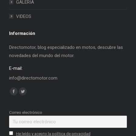
GALERIA
VIDEOS
Información
Directomotor, blog especializado en motos, descubre las
novedades del mundo del motor.
E-mail:
info@directomotor.com
Find us on:
Facebook
Twitter
page
page
opens
opens
Correo electrónico
in
in
new
new
He leído y acepto la política de privacidad
window
window