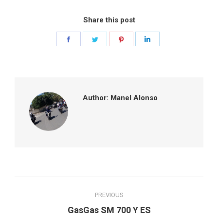
Share this post
Share
Share
Share
Share
on
on
on
on
Facebook
Twitter
Pinterest
LinkedIn
Author:
Manel Alonso
Post
PREVIOUS
navigation
Previous
GasGas SM 700 Y ES