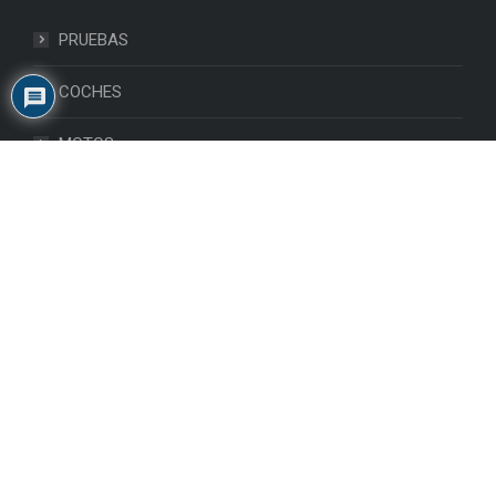
PRUEBAS
COCHES
MOTOS
ASESORAMIENTO VIAJES
GALERIA
VIDEOS
Información
Directomotor, blog especializado en motos, descubre las
novedades del mundo del motor.
E-mail: