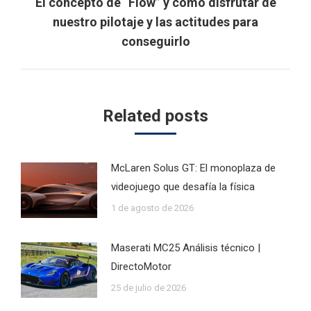
El concepto de “Flow” y como disfrutar de
Next
nuestro pilotaje y las actitudes para
post:
conseguirlo
Related posts
McLaren Solus GT: El monoplaza de
videojuego que desafía la física
1 de agosto de 2026
Maserati MC25 Análisis técnico |
DirectoMotor
25 de julio de 2026