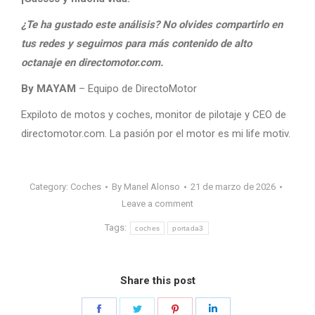
¿Te ha gustado este análisis? No olvides compartirlo en
tus redes y seguirnos para más contenido de alto
octanaje en directomotor.com.
By MAYAM
– Equipo de DirectoMotor
Expiloto de motos y coches, monitor de pilotaje y CEO de
directomotor.com. La pasión por el motor es mi life motiv.
Category:
Coches
By
Manel Alonso
21 de marzo de 2026
Leave a comment
Tags:
coches
portada3
Share this post
Share
Share
Share
Share