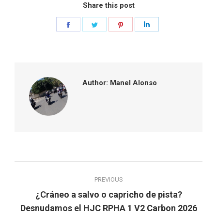
Share this post
Share
Share
Share
Share
on
on
on
on
Facebook
Twitter
Pinterest
LinkedIn
Author:
Manel Alonso
Post
PREVIOUS
navigation
¿Cráneo a salvo o capricho de pista?
Previous
Desnudamos el HJC RPHA 1 V2 Carbon 2026
post: