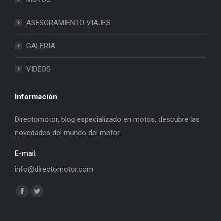
ASESORAMIENTO VIAJES
GALERIA
VIDEOS
Información
Directomotor, blog especializado en motos, descubre las
novedades del mundo del motor.
E-mail:
info@directomotor.com
Find us on:
Facebook
Twitter
page
page