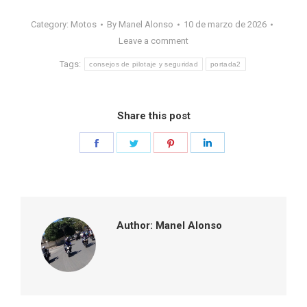
Category:
Motos
By
Manel Alonso
10 de marzo de 2026
Leave a comment
Tags:
consejos de pilotaje y seguridad
portada2
Share this post
Share
Share
Share
Share
on
on
on
on
Facebook
Twitter
Pinterest
LinkedIn
Author:
Manel Alonso