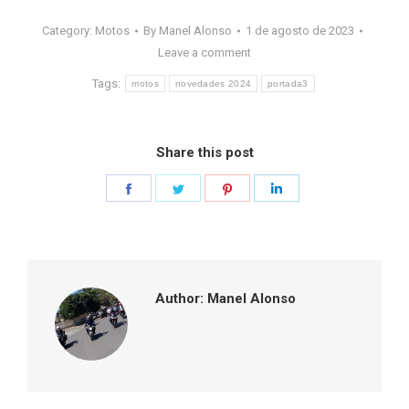
Category:
Motos
By
Manel Alonso
1 de agosto de 2023
Leave a comment
Tags:
motos
novedades 2024
portada3
Share this post
Share
Share
Share
Share
on
on
on
on
Facebook
Twitter
Pinterest
LinkedIn
Author:
Manel Alonso