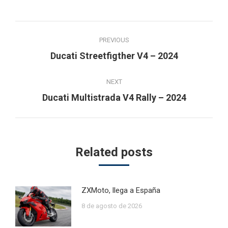
Post
PREVIOUS
navigation
Previous
Ducati Streetfigther V4 – 2024
post:
NEXT
Next
Ducati Multistrada V4 Rally – 2024
post:
Related posts
ZXMoto, llega a España
8 de agosto de 2026