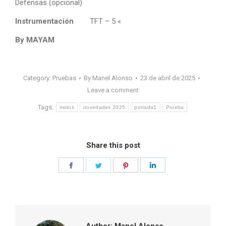
Defensas (opcional)
Instrumentación
TFT – 5 «
By MAYAM
Category:
Pruebas
By
Manel Alonso
23 de abril de 2025
Leave a comment
Tags:
motos
novedades 2025
portada1
Prueba
Share this post
Share
Share
Share
Share
on
on
on
on
Facebook
Twitter
Pinterest
LinkedIn
Author:
Manel Alonso