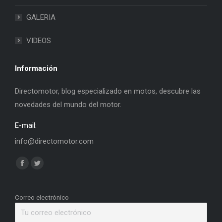
GALERIA
VIDEOS
Información
Directomotor, blog especializado en motos, descubre las
novedades del mundo del motor.
E-mail:
info@directomotor.com
Find us on:
Facebook
Twitter
page
page
opens
opens
Correo electrónico
in
in
new
new