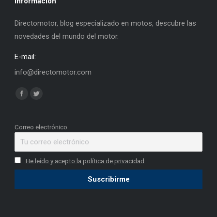
Información
Directomotor, blog especializado en motos, descubre las
novedades del mundo del motor.
E-mail:
info@directomotor.com
Find us on:
Facebook
Twitter
page
page
opens
opens
Correo electrónico
in
in
new
new
He leído y acepto la política de privacidad
window
window