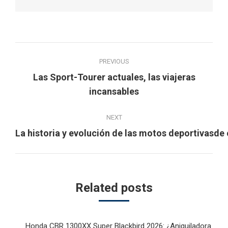
Post
PREVIOUS
navigation
Las Sport-Tourer actuales, las viajeras
Previous
incansables
post:
NEXT
Next
La historia y evolución de las motos deportivasde 
post:
Related posts
Honda CBR 1300XX Super Blackbird 2026: ¿Aniquiladora