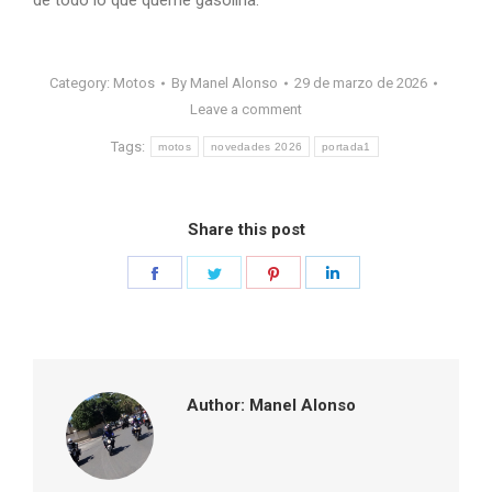
Category:
Motos
By
Manel Alonso
29 de marzo de 2026
Leave a comment
Tags:
motos
novedades 2026
portada1
Share this post
Share
Share
Share
Share
on
on
on
on
Facebook
Twitter
Pinterest
LinkedIn
Author:
Manel Alonso