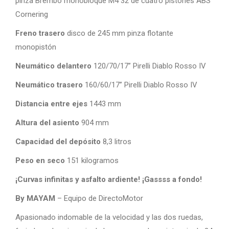
pinza Brembo monobloque M4 32 de cuatro pistones ABS
Cornering
Freno trasero
disco de 245 mm pinza flotante
monopistón
Neumático delantero
120/70/17” Pirelli Diablo Rosso IV
Neumático trasero
160/60/17” Pirelli Diablo Rosso IV
Distancia entre ejes
1443 mm
Altura del asiento
904 mm
Capacidad del depósito
8,3 litros
Peso en seco
151 kilogramos
¡Curvas infinitas y asfalto ardiente! ¡Gassss a fondo!
By MAYAM
– Equipo de DirectoMotor
Apasionado indomable de la velocidad y las dos ruedas,