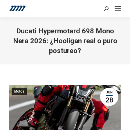
Search:
Ducati Hypermotard 698 Mono
Nera 2026: ¿Hooligan real o puro
postureo?
Motos
JUN
28