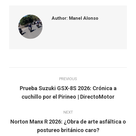
Author:
Manel Alonso
Post
PREVIOUS
navigation
Prueba Suzuki GSX-8S 2026: Crónica a
Previous
cuchillo por el Pirineo | DirectoMotor
post:
NEXT
Norton Manx R 2026: ¿Obra de arte asfáltica o
Next
postureo británico caro?
post: