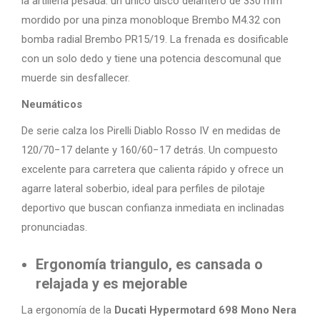
la artillería pesada: un único disco delantero de 330 mm
mordido por una pinza monobloque Brembo M4.32 con
bomba radial Brembo PR15/19. La frenada es dosificable
con un solo dedo y tiene una potencia descomunal que
muerde sin desfallecer.
Neumáticos
De serie calza los Pirelli Diablo Rosso IV en medidas de
120/70−17 delante y 160/60−17 detrás. Un compuesto
excelente para carretera que calienta rápido y ofrece un
agarre lateral soberbio, ideal para perfiles de pilotaje
deportivo que buscan confianza inmediata en inclinadas
pronunciadas.
Ergonomía triangulo, es cansada o
relajada y es mejorable
La ergonomía de la
Ducati Hypermotard 698 Mono Nera