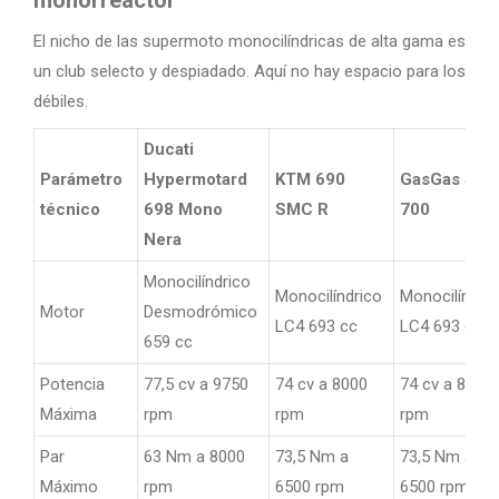
monorreactor
El nicho de las supermoto monocilíndricas de alta gama es
un club selecto y despiadado. Aquí no hay espacio para los
débiles.
Ducati
Parámetro
Hypermotard
KTM 690
GasGas SM
técnico
698 Mono
SMC R
700
Nera
Monocilíndrico
Monocilíndrico
Monocilíndri
Motor
Desmodrómico
LC4 693 cc
LC4 693 cc
659 cc
Potencia
77,5 cv a 9750
74 cv a 8000
74 cv a 8000
Máxima
rpm
rpm
rpm
Par
63 Nm a 8000
73,5 Nm a
73,5 Nm a
Máximo
rpm
6500 rpm
6500 rpm