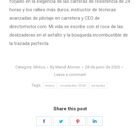
forjado en la exigencia de las carreras de resistencia de 24
horas y los rallies más duros, instructor de técnicas
avanzadas de pilotaje en carretera y CEO de
directomotor.com. Mi vida se escribe con el roce de las
deslizaderas en el asfalto y la búsqueda incombustible de
la trazada perfecta.
Category:
Motos
By
Manel Alonso
28 de junio de 2026
Leave a comment
Tags:
motos
novedades 2026
portada1
Share this post
Share
Share
Share
Share
on
on
on
on
Facebook
Twitter
Pinterest
LinkedIn