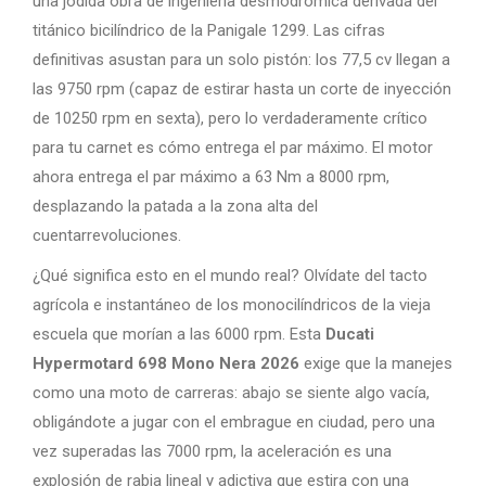
una jodida obra de ingeniería desmodrómica derivada del
titánico bicilíndrico de la Panigale 1299. Las cifras
definitivas asustan para un solo pistón: los 77,5 cv llegan a
las 9750 rpm (capaz de estirar hasta un corte de inyección
de 10250 rpm en sexta), pero lo verdaderamente crítico
para tu carnet es cómo entrega el par máximo. El motor
ahora entrega el par máximo a 63 Nm a 8000 rpm,
desplazando la patada a la zona alta del
cuentarrevoluciones.
¿Qué significa esto en el mundo real? Olvídate del tacto
agrícola e instantáneo de los monocilíndricos de la vieja
escuela que morían a las 6000 rpm. Esta
Ducati
Hypermotard 698 Mono Nera 2026
exige que la manejes
como una moto de carreras: abajo se siente algo vacía,
obligándote a jugar con el embrague en ciudad, pero una
vez superadas las 7000 rpm, la aceleración es una
explosión de rabia lineal y adictiva que estira con una