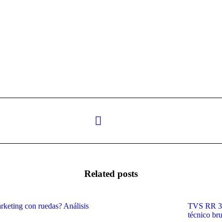
Next
post:
Related posts
rketing con ruedas? Análisis
TVS RR 310
técnico bru