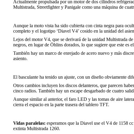
Actualmente propulsada por un motor de dos cilindros refriger
Multistrada, Streetfighter y Panigale como una máquina de cuat
Aunque la moto vista ha sido cubierta con cinta negra para oculta
completo y el logotipo ‘Diavel V4’ cosido en la unidad del asi
Lejos del motor V4, que se derivará de la unidad Multistrada de
negros, en lugar de Öhlins dorados, lo que sugiere que este es 
También hay un marco de enrejado de acero nuevo y más discreto, 
asiento.
El basculante ha tenido un ajuste, con un diseño obviamente dife
Otros cambios incluyen los discos delanteros, que parecen haber 
cinco radios. También hay un escape desgarbado de cuatro salid
Aunque similar al anterior, el faro LED y las tomas de aire later
cierra el espacio en la parte trasera del tablero TFT.
Vidas paralelas:
esperamos que la Diavel use el V4 de 1158 cc q
extinta Multistrada 1260.