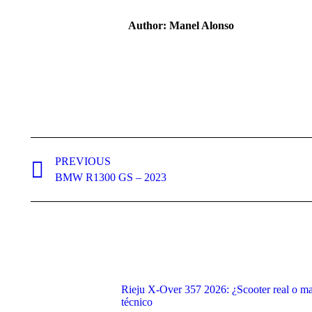
Author:
Manel Alonso
Post
navigation
PREVIOUS
Previous
BMW R1300 GS – 2023
post:
Rieju X-Over 357 2026: ¿Scooter real o ma
técnico