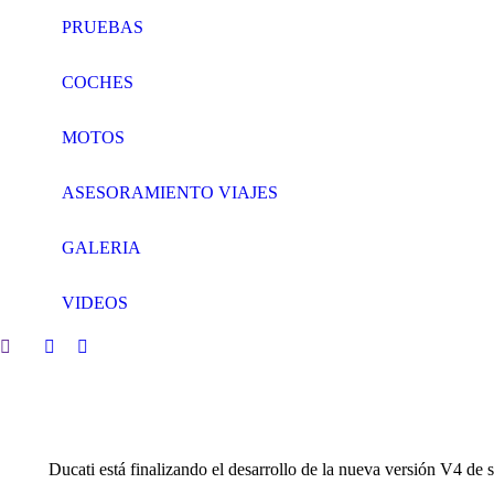
PRUEBAS
COCHES
MOTOS
ASESORAMIENTO VIAJES
GALERIA
VIDEOS
Search:
Facebook
Twitter
page
page
opens
opens
in
in
new
new
Ducati está finalizando el desarrollo de la nueva versión V4 de 
window
window