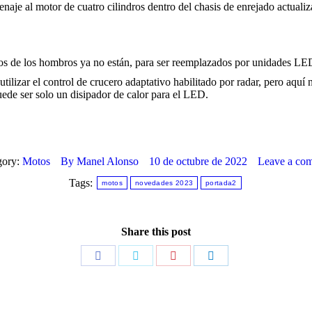
naje al motor de cuatro cilindros dentro del chasis de enrejado actuali
os de los hombros ya no están, para ser reemplazados por unidades LE
tilizar el control de crucero adaptativo habilitado por radar, pero aquí 
uede ser solo un disipador de calor para el LED.
gory:
Motos
By
Manel Alonso
10 de octubre de 2022
Leave a co
Tags:
motos
novedades 2023
portada2
Share this post
Share
Share
Share
Share
on
on
on
on
Facebook
Twitter
Pinterest
LinkedIn