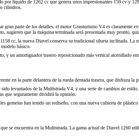
ado por líquido de 1262 cc que genera unos impresionantes 159 cv y 12
ro cilindros.
r gran parte de los detalles, el motor Granturismo V4 es claramente evid
ento, sugieren que la máquina terminada será presentada muy pronto, q
 1158 cc, la nueva Diavel conserva su tradicional silueta inclinada. La
el modelo básico.
y un amortiguador trasero reposicionado más vertical atornillado entre 
rente en la parte delantera de la rueda dentada trasera, que disfraza la
sido levantados de la Multistrada V4, y una serie de cambios de estilo, 
as que seguramente dividirá la opinión.
ales gemelas han tenido un rediseño, con una nueva cubierta de plástico 
ue se encuentra en la Multistrada. La gama actual de Diavel 1260 utili