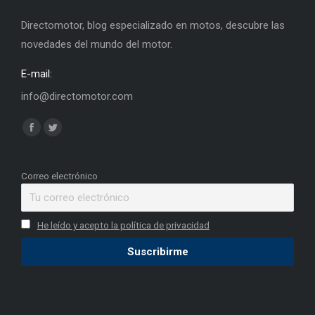
Directomotor, blog especializado en motos, descubre las
novedades del mundo del motor.
E-mail:
info@directomotor.com
Find us on:
Facebook
Twitter
page
page
opens
opens
Correo electrónico
in
in
new
new
He leído y acepto la política de privacidad
window
window