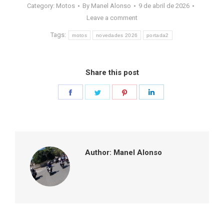
Category:
Motos
By
Manel Alonso
9 de abril de 2026
Leave a comment
Tags:
motos
novedades 2026
portada2
Share this post
Share
Share
Share
Share
on
on
on
on
Facebook
Twitter
Pinterest
LinkedIn
Author:
Manel Alonso