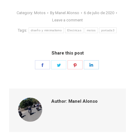
Category:
Motos
By
Manel Alonso
6 de julio de 2020
Leave a comment
Tags:
diseño y minimalismo
Electricas
motos
portada3
Share this post
Share
Share
Share
Share
on
on
on
on
Facebook
Twitter
Pinterest
LinkedIn
Author:
Manel Alonso