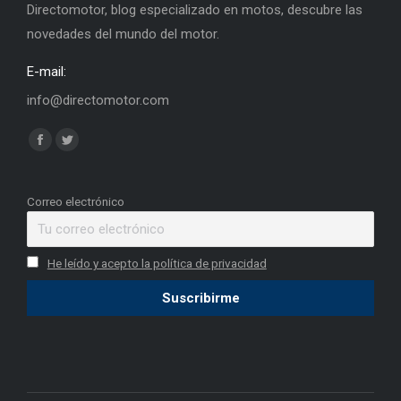
Directomotor, blog especializado en motos, descubre las
novedades del mundo del motor.
E-mail:
info@directomotor.com
Find us on:
Facebook
Twitter
page
page
opens
opens
Correo electrónico
in
in
new
new
He leído y acepto la política de privacidad
window
window