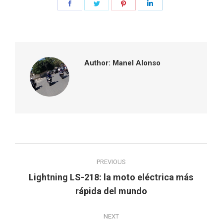
Share
Share
Share
Share
on
on
on
on
Facebook
Twitter
Pinterest
LinkedIn
Author:
Manel Alonso
Post
PREVIOUS
navigation
Lightning LS-218: la moto eléctrica más
Previous
rápida del mundo
post:
NEXT