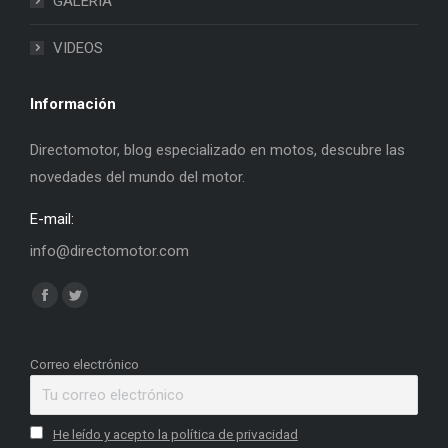
GALERIA
VIDEOS
Información
Directomotor, blog especializado en motos, descubre las
novedades del mundo del motor.
E-mail:
info@directomotor.com
Find us on:
Facebook
Twitter
page
page
opens
opens
Correo electrónico
in
in
new
new
He leído y acepto la política de privacidad
window
window