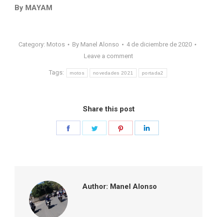
By MAYAM
Category:
Motos
By
Manel Alonso
4 de diciembre de 2020
Leave a comment
Tags:
motos
novedades 2021
portada2
Share this post
Share
Share
Share
Share
on
on
on
on
Facebook
Twitter
Pinterest
LinkedIn
Author:
Manel Alonso