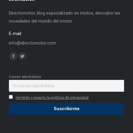
Directomotor, blog especializado en motos, descubre las
novedades del mundo del motor.
E-mail:
info@directomotor.com
Find us on:
Facebook
Twitter
page
page
opens
opens
Correo electrónico
in
in
new
new
He leído y acepto la política de privacidad
window
window