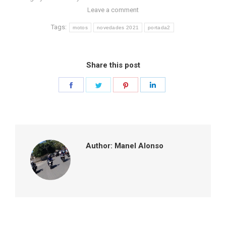
Leave a comment
Tags:
motos
novedades 2021
portada2
Share this post
Share
Share
Share
Share
on
on
on
on
Facebook
Twitter
Pinterest
LinkedIn
Author:
Manel Alonso