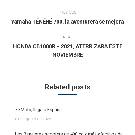
Post
PREVIOUS
navigation
Previous
Yamaha TÉNÉRÉ 700, la aventurera se mejora
post:
NEXT
HONDA CB1000R – 2021, ATERRIZARA ESTE
Next
NOVIEMBRE
post:
Related posts
ZXMoto, llega a España
8 de agosto de 2026
Los 3 mejores scooters de 400 cc y más efectivos de