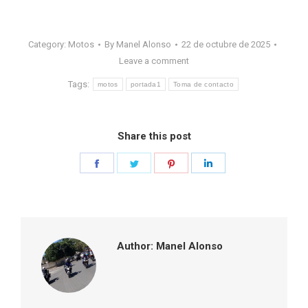
Category:
Motos
By
Manel Alonso
22 de octubre de 2025
Leave a comment
Tags:
motos
portada1
Toma de contacto
Share this post
Share
Share
Share
Share
on
on
on
on
Facebook
Twitter
Pinterest
LinkedIn
Author:
Manel Alonso