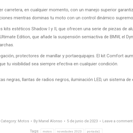
er carretera, en cualquier momento, con un manejo superior garantiz
luciones mientras dominas tu moto con un control dinámico supremo
los kits estéticos Shadow I y II, que ofrecen una serie de piezas de 
 Ultimate Edition, que añade la suspensión semiactiva de BMW, el 
archas.
gación, protectores de manillar y portaequipajes. El kit Comfort au
e tu visibilidad sea siempre efectiva en cualquier condición.
as negras, llantas de radios negros, iluminación LED, un sistema de
Category:
Motos
By
Manel Alonso
5 de junio de 2023
Leave a comment
Tags:
motos
novedades 2023
portada1