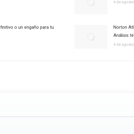
4 de agosto
finitivo o un engaño para tu
Norton At
Análisis t
4 de agosto