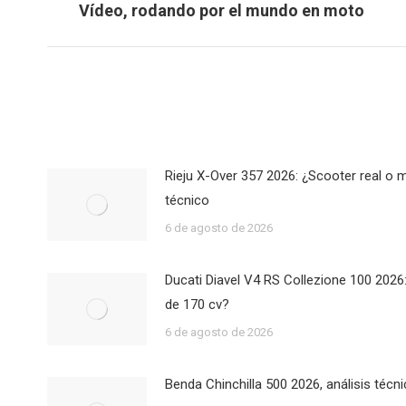
navigation
Previous
Vídeo, rodando por el mundo en moto
post:
Rieju X-Over 357 2026: ¿Scooter real o 
técnico
6 de agosto de 2026
Ducati Diavel V4 RS Collezione 100 2026:
de 170 cv?
6 de agosto de 2026
Benda Chinchilla 500 2026, análisis técn