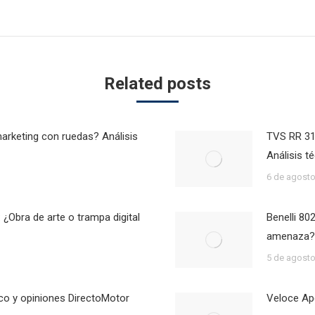
Next
post:
Related posts
marketing con ruedas? Análisis
TVS RR 310
Análisis t
6 de agosto
 ¿Obra de arte o trampa digital
Benelli 80
amenaza?
5 de agosto
ico y opiniones DirectoMotor
Veloce Ape