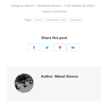
Category:
Motos
By
Manel Alonso
2 de febrero de 2022
Leave a comment
Tags:
motos
novedades 2022
portada2
Share this post
Share
Share
Share
Share
on
on
on
on
Facebook
Twitter
Pinterest
LinkedIn
Author:
Manel Alonso