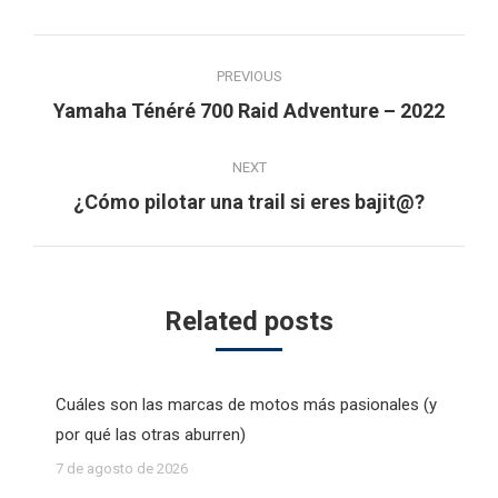
Post
PREVIOUS
navigation
Previous
Yamaha Ténéré 700 Raid Adventure – 2022
post:
NEXT
Next
¿Cómo pilotar una trail si eres bajit@?
post:
Related posts
Cuáles son las marcas de motos más pasionales (y
por qué las otras aburren)
7 de agosto de 2026