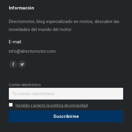
Información
Directomotor, blog especializado en motos, descubre las
novedades del mundo del motor.
E-mail:
info@directomotor.com
Find us on:
Facebook
Twitter
page
page
opens
opens
Correo electrónico
in
in
new
new
He leído y acepto la política de privacidad
window
window