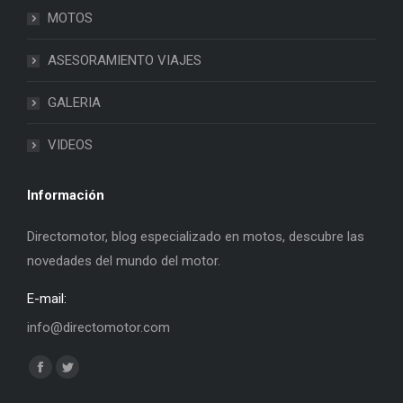
MOTOS
ASESORAMIENTO VIAJES
GALERIA
VIDEOS
Información
Directomotor, blog especializado en motos, descubre las
novedades del mundo del motor.
E-mail:
info@directomotor.com
Find us on:
Facebook
Twitter
page
page