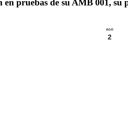
n en pruebas de su AMB 001, su 
AGO
2