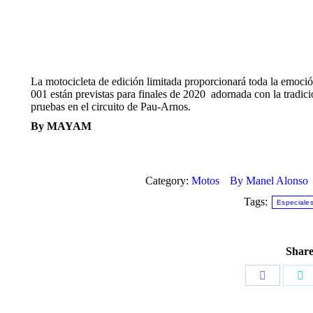
La motocicleta de edición limitada proporcionará toda la emoció
001 están previstas para finales de 2020 adornada con la tradi
pruebas en el circuito de Pau-Arnos.
By MAYAM
Category:
Motos
By
Manel Alonso
Tags:
Especiale
Share
Share
Sh
on
o