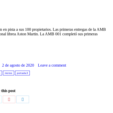
n en pista a sus 100 propietarios. Las primeras entregas de la AMB
cional librea Aston Martin. La AMB 001 completó sus primeras
2 de agosto de 2020
Leave a comment
s
motos
portada3
 this post
are
Share
Share
n
on
on