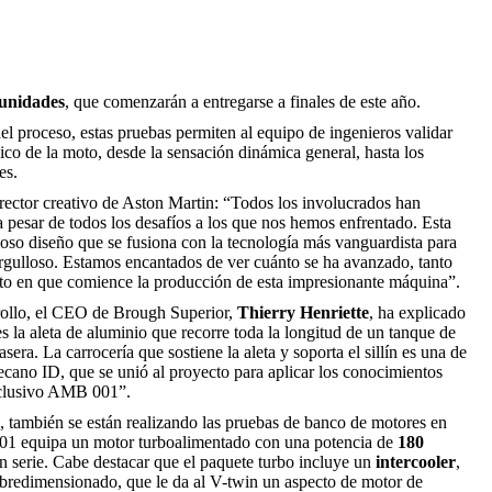
unidades
, que comenzarán a entregarse a finales de este año.
del proceso, estas pruebas permiten al equipo de ingenieros validar
co de la moto, desde la sensación dinámica general, hasta los
es.
director creativo de Aston Martin: “Todos los involucrados han
 pesar de todos los desafíos a los que nos hemos enfrentado. Esta
oso diseño que se fusiona con la tecnología más vanguardista para
 orgulloso. Estamos encantados de ver cuánto se ha avanzado, tanto
nto en que comience la producción de esta impresionante máquina”.
rrollo, el CEO de Brough Superior,
Thierry Henriette
, ha explicado
s la aleta de aluminio que recorre toda la longitud de un tanque de
asera. La carrocería que sostiene la aleta y soporta el sillín es una de
ecano ID, que se unió al proyecto para aplicar los conocimientos
exclusivo AMB 001”.
, también se están realizando las pruebas de banco de motores en
 001 equipa un motor turboalimentado con una potencia de
180
en serie. Cabe destacar que el paquete turbo incluye un
intercooler
,
obredimensionado, que le da al V-twin un aspecto de motor de