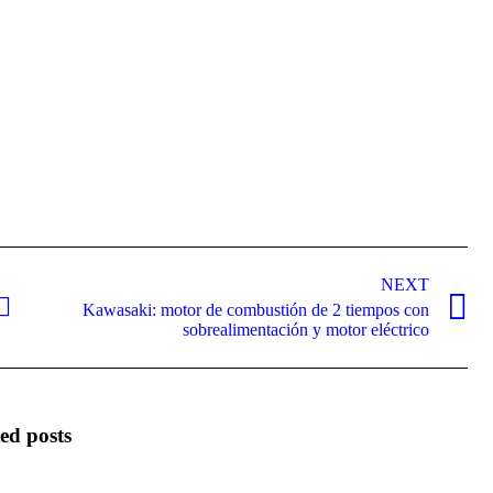
itter
Pinterest
LinkedIn
NEXT
Kawasaki: motor de combustión de 2 tiempos con
Next
sobrealimentación y motor eléctrico
post:
ed posts