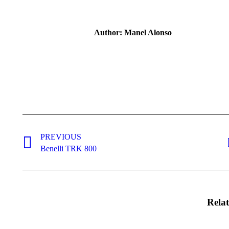
Facebook
Tw
Author:
Manel Alonso
Post
navigation
PREVIOUS
Previous
Benelli TRK 800
post:
Relat