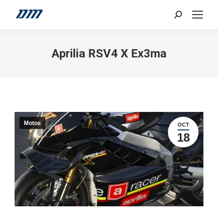
Search:
Aprilia RSV4 X Ex3ma
Motos
OCT
18