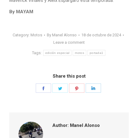
Maverick Viñales y Aleix Espargaró esta temporada.
By MAYAM
Category:
Motos
By
Manel Alonso
18 de octubre de 2024
Leave a comment
Tags:
edición especial
motos
portada1
Share this post
Share
Share
Share
Share
on
on
on
on
Facebook
Twitter
Pinterest
LinkedIn
Author:
Manel Alonso