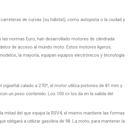
carreteras de curvas (su hábitat), como autopista o la ciudad y
s las normas Euro, han desarrollado motores de cilindrada
modelos de acceso al mundo moto. Estos motores ligeros,
delos, la mayoría, equipan equipos electrónicos y tecnología
 cigüeñal calado a 270º, el motor utiliza pistones de 81 mm y
on un peso contenido. Los 100 cv los da en la salida del
la mitad del que equipa la RSV4, el mismo mantiene las formas
ue obligará a utilizar gasolina de 98. La moto, para mantener la