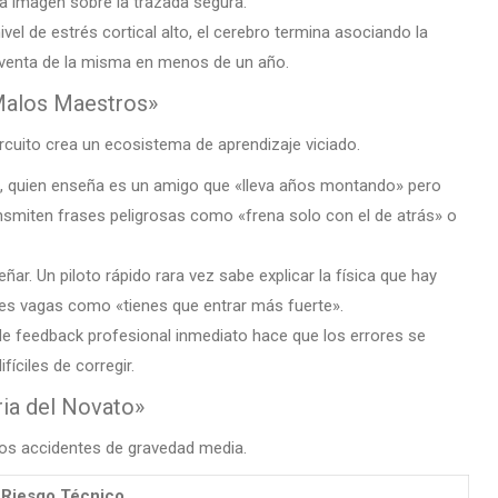
la imagen sobre la trazada segura.
el de estrés cortical alto, el cerebro termina asociando la
la venta de la misma en menos de un año.
Malos Maestros»
ircuito crea un ecosistema de aprendizaje viciado.
, quien enseña es un amigo que «lleva años montando» pero
nsmiten frases peligrosas como «frena solo con el de atrás» o
ñar. Un piloto rápido rara vez sabe explicar la física que hay
nes vagas como «tienes que entrar más fuerte».
de feedback profesional inmediato hace que los errores se
íciles de corregir.
ia del Novato»
 los accidentes de gravedad media.
Riesgo Técnico