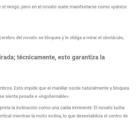
e el riesgo, pero en el novato suele manifestarse como «pánico
 cerebro del novato se bloquea y le obliga a mirar el obstáculo,
irada; técnicamente, esto garantiza la
bros. Esto impide que el manillar oscile naturalmente y bloquea
 se sienta pesada e «ingobernable».
erpreta la inclinación como una caída inminente. El novato lucha
rtical mientras la moto inclina, lo que desestabiliza el centro de