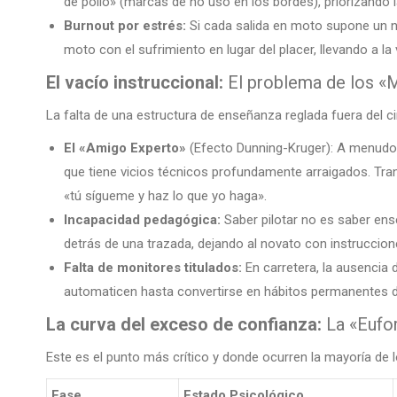
de pollo» (marcas de no uso en los bordes), priorizando 
Burnout por estrés:
Si cada salida en moto supone un niv
moto con el sufrimiento en lugar del placer, llevando a 
El vacío instruccional:
El problema de los «
La falta de una estructura de enseñanza reglada fuera del c
El «Amigo Experto»
(Efecto Dunning-Kruger): A menudo
que tiene vicios técnicos profundamente arraigados. Tra
«tú sígueme y haz lo que yo haga».
Incapacidad pedagógica:
Saber pilotar no es saber ense
detrás de una trazada, dejando al novato con instruccio
Falta de monitores titulados:
En carretera, la ausencia 
automaticen hasta convertirse en hábitos permanentes dif
La curva del exceso de confianza:
La «Eufor
Este es el punto más crítico y donde ocurren la mayoría de
Fase
Estado Psicológico