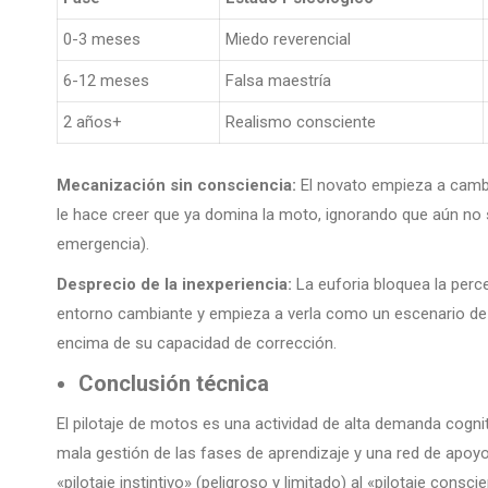
0-3 meses
Miedo reverencial
6-12 meses
Falsa maestría
2 años+
Realismo consciente
Mecanización sin consciencia:
El novato empieza a cambi
le hace creer que ya domina la moto, ignorando que aún no s
emergencia).
Desprecio de la inexperiencia:
La euforia bloquea la perce
entorno cambiante y empieza a verla como un escenario de 
encima de su capacidad de corrección.
Conclusión técnica
El pilotaje de motos es una actividad de alta demanda cogniti
mala gestión de las fases de aprendizaje y una red de apoyo 
«pilotaje instintivo» (peligroso y limitado) al «pilotaje conscie