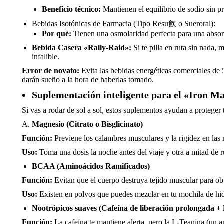
Beneficio técnico:
Mantienen el equilibrio de sodio sin p
Bebidas Isotónicas de Farmacia (Tipo Resu飲 o Sueroral):
Por qué:
Tienen una osmolaridad perfecta para una absorc
Bebida Casera «Rally-Raid»:
Si te pilla en ruta sin nada,
infalible.
Error de novato:
Evita las bebidas energéticas comerciales de 
darán sueño a la hora de haberlas tomado.
Suplementación inteligente para el «Iron M
Si vas a rodar de sol a sol, estos suplementos ayudan a proteger
Magnesio (Citrato o Bisglicinato)
Función:
Previene los calambres musculares y la rigidez en las
Uso:
Toma una dosis la noche antes del viaje y otra a mitad de 
BCAA (Aminoácidos Ramificados)
Función:
Evitan que el cuerpo destruya tejido muscular para obt
Uso:
Existen en polvos que puedes mezclar en tu mochila de hidr
Nootrópicos suaves (Cafeína de liberación prolongada +
Función:
La cafeína te mantiene alerta, pero la L-Teanina (un a