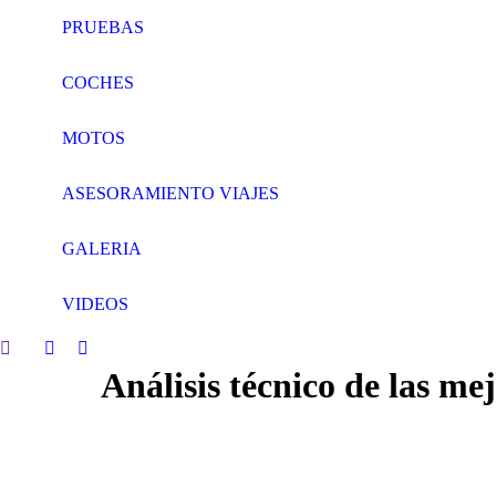
PRUEBAS
COCHES
MOTOS
ASESORAMIENTO VIAJES
GALERIA
VIDEOS
Search:
Facebook
Twitter
Análisis técnico de las me
page
page
opens
opens
in
in
new
new
window
window