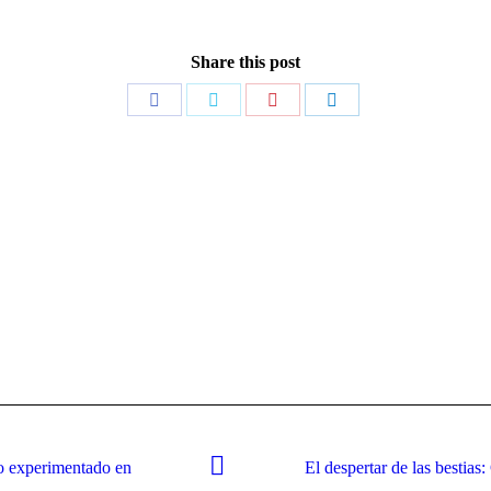
Share this post
Share
Share
Share
Share
on
on
on
on
Facebook
Twitter
Pinterest
LinkedIn
no experimentado en
El despertar de las bestia
Next