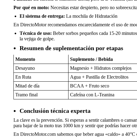
Por qué en moto:
Necesitas estar despierto, pero no sobreexcita
El sistema de entrega:
La mochila de Hidratación
En DirectoMotor recomendamos encarecidamente el uso de mochi
Técnica de uso:
Beber sorbos pequeños cada 15-20 minutos es
la vejiga de golpe.
Resumen de suplementación por etapas
Momento
Suplemento / Bebida
Desayuno
Magnesio + Hidratos complejos
En Ruta
Agua + Pastilla de Electrolitos
Mitad de día
BCAA + Fruto seco
Tramo final
Cafeína con L-Teanina
Conclusión técnica experta
La clave es la prevención. Si esperas a sentir calambres o cans
para bajar de la moto tras 1000 km y sentir que podrías hacer ot
En DirectoMotor.com sabemos que beber agua «caldo» a 40°C en