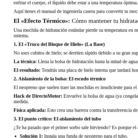
enfriar el cuerpo, el líquido debe estar a una temperatura óptima.
Aquí tienes el manual de ingeniería casera para convertir tu moc
El «Efecto Térmico»:
Cómo mantener tu hidrataci
Una mochila de hidratación estándar pierde su temperatura en men
sistema.
1. El «Truco del Bloque de Hielo» (La Base)
No uses cubitos de hielo; se derriten rápido debido a su gran sup
La técnica:
Llena la bolsa de hidratación hasta la mitad de agua
El resultado:
Tendrás una placa de hielo interna que tardará hor
2. Aislamiento de la bolsa: El escudo térmico
El neopreno que suelen traer las mochilas es insuficiente para el
Hack de DirectoMotor:
Envuelve la bolsa de agua (ya congelad
medida.
Física aplicada:
Esto crea una barrera contra la transferencia de
3. El punto crítico: El aislamiento del tubo
¿Te ha pasado que el primer sorbo sale hirviendo? Es porque el 
Solución 1:
Instala una funda de neopreno para el tubo.