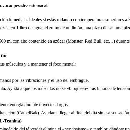
rovocar pesadez estomacal.
ión inmediata. Ideales si estás rodando con temperaturas superiores a 
 mezcla en 1 litro de agua: el zumo de un limón, una pizca de sal, una p
500 ml con alto contenido en azúcar (Monster, Red Bull, etc…) durante l
an»
 tus músculos y a mantener el foco mental:
 manos por las vibraciones y el uso del embrague.
ruta. Ayuda a que los músculos no se «bloqueen» tras 6 horas de tensión
ener energía durante trayectos largos.
atación (CamelBak). Ayudan a llegar al final del día sin esa sensació
 L-Teanina)
minoácido del té verde) elimina el «nerviosismo» o temblor, dándote una