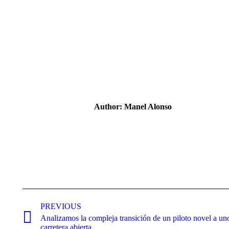
Author:
Manel Alonso
Post
navigation
PREVIOUS
Analizamos la compleja transición de un piloto novel a u
Previous
carretera abierta