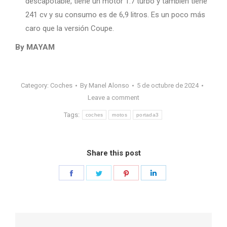
descapotable, tiene un motor 1.7 turbo y también tiene
241 cv y su consumo es de 6,9 litros. Es un poco más
caro que la versión Coupe.
By MAYAM
Category:
Coches
By
Manel Alonso
5 de octubre de 2024
Leave a comment
Tags:
coches
motos
portada3
Share this post
Share
Share
Share
Share
on
on
on
on
Facebook
Twitter
Pinterest
LinkedIn