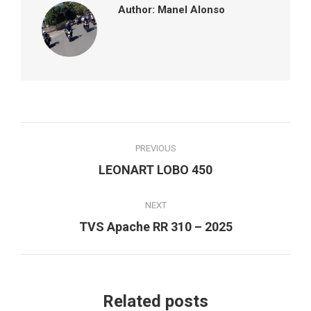
Author:
Manel Alonso
Post
PREVIOUS
navigation
Previous
LEONART LOBO 450
post:
NEXT
Next
TVS Apache RR 310 – 2025
post:
Related posts