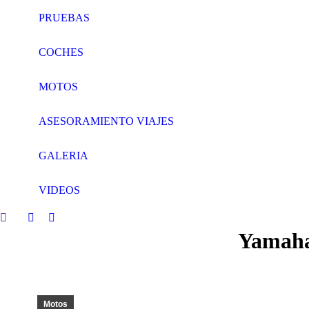
PRUEBAS
COCHES
MOTOS
ASESORAMIENTO VIAJES
GALERIA
VIDEOS
Search:
Facebook
Twitter
Yamaha
page
page
opens
opens
in
in
new
new
window
window
Motos