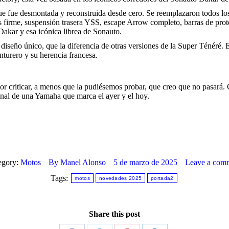
e desmontada y reconstruida desde cero. Se reemplazaron todos los con
s firme, suspensión trasera YSS, escape Arrow completo, barras de prot
akar y esa icónica librea de Sonauto.
diseño único, que la diferencia de otras versiones de la Super Ténéré.
enturero y su herencia francesa.
or criticar, a menos que la pudiésemos probar, que creo que no pasará.
final de una Yamaha que marca el ayer y el hoy.
egory:
Motos
By
Manel Alonso
5 de marzo de 2025
Leave a com
Tags:
motos
novedades 2025
portada2
Share this post