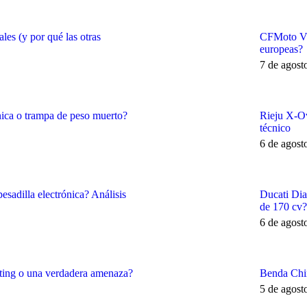
les (y por qué las otras
CFMoto V4 
europeas?
7 de agost
ca o trampa de peso muerto?
Rieju X-Ov
técnico
6 de agost
sadilla electrónica? Análisis
Ducati Dia
de 170 cv?
6 de agost
ting o una verdadera amenaza?
Benda Chin
5 de agost