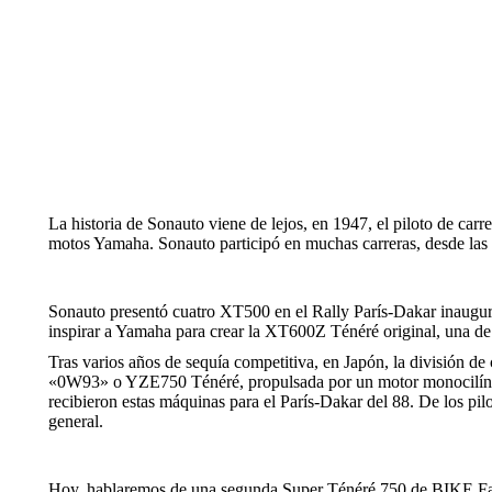
La historia de Sonauto viene de lejos, en 1947, el piloto de car
motos Yamaha. Sonauto participó en muchas carreras, desde las c
Sonauto presentó cuatro XT500 en el Rally París-Dakar inaugural
inspirar a Yamaha para crear la XT600Z Ténéré original, una de
Tras varios años de sequía competitiva, en Japón, la división de
«0W93» o YZE750 Ténéré, propulsada por un motor monocilíndric
recibieron estas máquinas para el París-Dakar del 88. De los p
general.
Hoy, hablaremos de una segunda Super Ténéré 750 de BIKE Facto