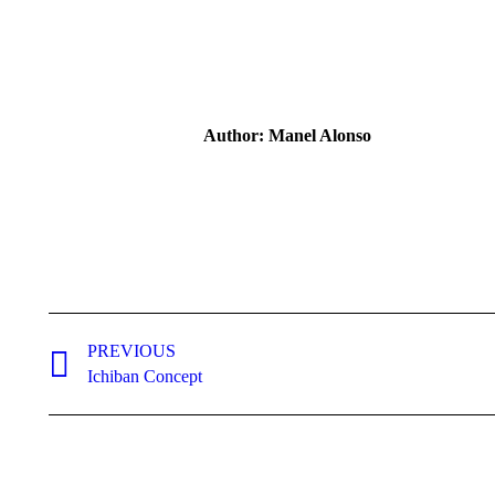
Author:
Manel Alonso
Post
navigation
PREVIOUS
Previous
Ichiban Concept
post: