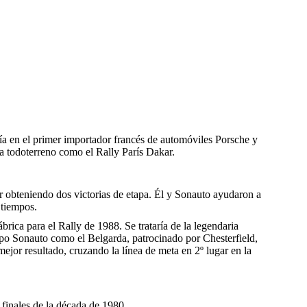
ría en el primer importador francés de automóviles Porsche y
a todoterreno como el Rally París Dakar.
er obteniendo dos victorias de etapa. Él y Sonauto ayudaron a
 tiempos.
rica para el Rally de 1988. Se trataría de la legendaria
po Sonauto como el Belgarda, patrocinado por Chesterfield,
jor resultado, cruzando la línea de meta en 2º lugar en la
finales de la década de 1980.