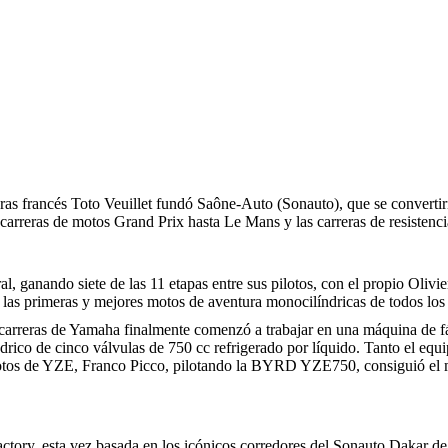
reras francés Toto Veuillet fundó Saône-Auto (Sonauto), que se converti
arreras de motos Grand Prix hasta Le Mans y las carreras de resistenci
, ganando siete de las 11 etapas entre sus pilotos, con el propio Olivi
 las primeras y mejores motos de aventura monocilíndricas de todos los
 carreras de Yamaha finalmente comenzó a trabajar en una máquina de fáb
o de cinco válvulas de 750 cc refrigerado por líquido. Tanto el equi
ilotos de YZE, Franco Picco, pilotando la BYRD YZE750, consiguió el me
ry, esta vez basada en los icónicos corredores del Sonauto Dakar de 