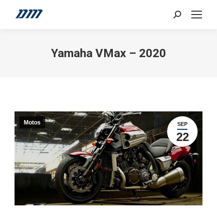
Search:
Yamaha VMax – 2020
Motos
SEP
22