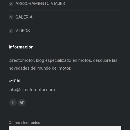
ASESORAMIENTO VIAJES
GALERIA
VIDEOS
Información
Directomotor, blog especializado en motos, descubre las
novedades del mundo del motor.
E-mail:
info@directomotor.com
Find us on:
Facebook
Twitter
page
page
opens
opens
Correo electrónico
in
in