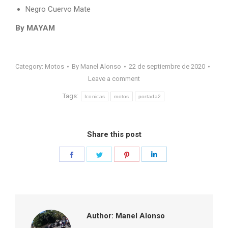
Negro Cuervo Mate
By MAYAM
Category:
Motos
By
Manel Alonso
22 de septiembre de 2020
Leave a comment
Tags:
Iconicas
motos
portada2
Share this post
Share
Share
Share
Share
on
on
on
on
Facebook
Twitter
Pinterest
LinkedIn
Author:
Manel Alonso