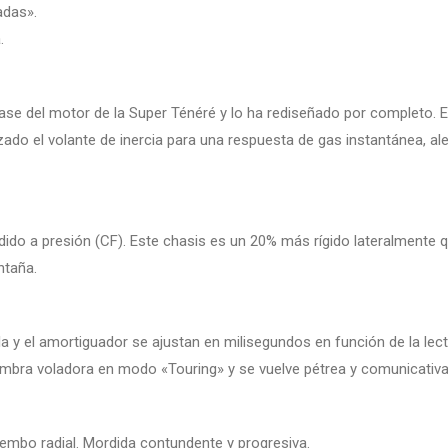
adas».
.
 del motor de la Super Ténéré y lo ha rediseñado por completo. Es
ado el volante de inercia para una respuesta de gas instantánea, a
ido a presión (CF). Este chasis es un 20% más rígido lateralmente qu
ntaña.
a y el amortiguador se ajustan en milisegundos en función de la lect
mbra voladora en modo «Touring» y se vuelve pétrea y comunicativ
embo radial. Mordida contundente y progresiva.