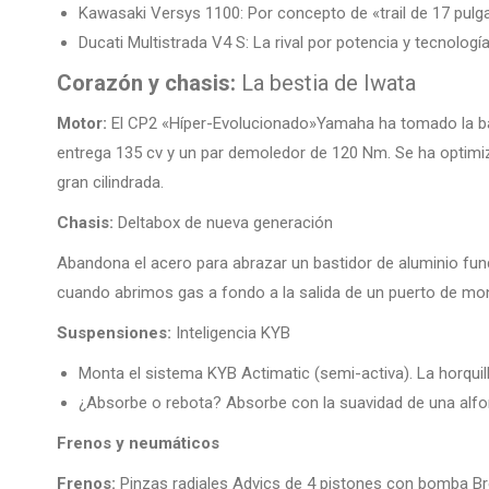
Kawasaki Versys 1100: Por concepto de «trail de 17 pulg
Ducati Multistrada V4 S: La rival por potencia y tecnología
Corazón y chasis:
La bestia de Iwata
Motor:
El CP2 «Híper-Evolucionado»Yamaha ha tomado la base
entrega 135 cv y un par demoledor de 120 Nm. Se ha optimiz
gran cilindrada.
Chasis:
Deltabox de nueva generación
Abandona el acero para abrazar un bastidor de aluminio fund
cuando abrimos gas a fondo a la salida de un puerto de mo
Suspensiones:
Inteligencia KYB
Monta el sistema KYB Actimatic (semi-activa). La horquill
¿Absorbe o rebota? Absorbe con la suavidad de una alfo
Frenos y neumáticos
Frenos:
Pinzas radiales Advics de 4 pistones con bomba Br