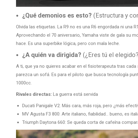
¿Qué demonios es esto?
(Estructura y co
Olvida las etiquetas. La R9 no es una R6 engordada ni una R
Aprovechando el 70 aniversario, Yamaha viste de gala su mot
hace. Es una superbike lógica, pero con mala leche.
¿A quién va dirigida?
(¿Eres tú el elegido
A ti, que ya no quieres acabar en el fisioterapeuta tras cada
parezca un sofá. Es para el piloto que busca tecnología pun
1000cc.
Rivales directas:
La guerra está servida
Ducati Panigale V2: Más cara, más roja, pero ¿más efect
MV Agusta F3 800: Arte italiano, fiabilidad… bueno, es itali
Triumph Daytona 660: Se queda corta de cafeína compar