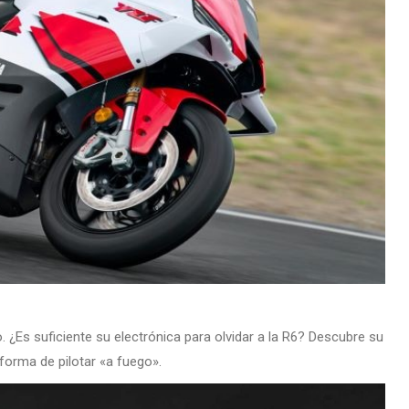
¿Es suficiente su electrónica para olvidar a la R6? Descubre su
forma de pilotar «a fuego».