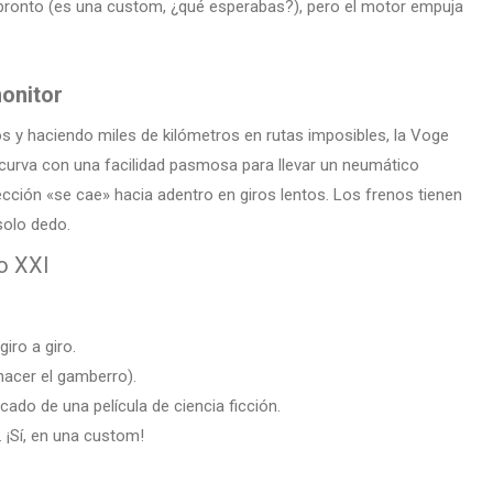
n pronto (es una custom, ¿qué esperabas?), pero el motor empuja
monitor
 y haciendo miles de kilómetros en rutas imposibles, la Voge
curva con una facilidad pasmosa para llevar un neumático
cción «se cae» hacia adentro en giros lentos. Los frenos tienen
solo dedo.
o XXI
iro a giro.
hacer el gamberro).
ado de una película de ciencia ficción.
 ¡Sí, en una custom!