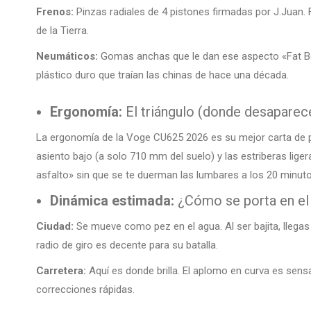
Frenos:
Pinzas radiales de 4 pistones firmadas por J.Juan. F
de la Tierra.
Neumáticos:
Gomas anchas que le dan ese aspecto «Fat Bo
plástico duro que traían las chinas de hace una década.
Ergonomía:
El triángulo (donde desaparec
La ergonomía de la Voge CU625 2026 es su mejor carta de pre
asiento bajo (a solo 710 mm del suelo) y las estriberas lige
asfalto» sin que se te duerman las lumbares a los 20 minuto
Dinámica estimada:
¿Cómo se porta en el
Ciudad:
Se mueve como pez en el agua. Al ser bajita, llega
radio de giro es decente para su batalla.
Carretera:
Aquí es donde brilla. El aplomo en curva es sens
correcciones rápidas.