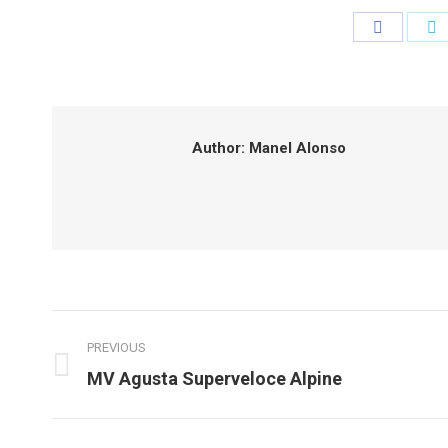
Share
S
on
o
Faceboo
T
Author:
Manel Alonso
Post
PREVIOUS
navigation
Previous
MV Agusta Superveloce Alpine
post: