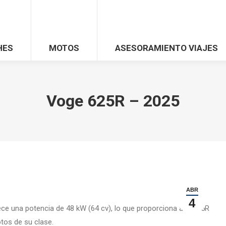
HES
MOTOS
ASESORAMIENTO VIAJES
Voge 625R – 2025
ABR
4
ece una potencia de 48 kW (64 cv), lo que proporciona a la 625R
tos de su clase.