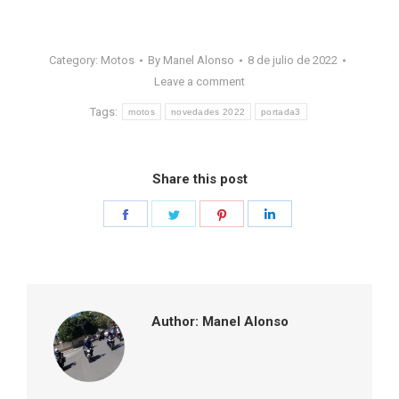
Category:
Motos
By
Manel Alonso
8 de julio de 2022
Leave a comment
Tags:
motos
novedades 2022
portada3
Share this post
Share
Share
Share
Share
on
on
on
on
Facebook
Twitter
Pinterest
LinkedIn
Author:
Manel Alonso