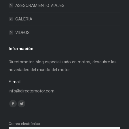
ASESORAMIENTO VIAJES
GALERIA
VIDEOS
Información
Directomotor, blog especializado en motos, descubre las
novedades del mundo del motor.
E-mail:
info@directomotor.com
Find us on:
Facebook
Twitter
page
page
opens
opens
Correo electrónico