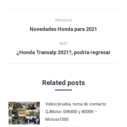
Post
PREVIOUS
navigation
Previous
Novedades Honda para 2021
post:
NEXT
Next
¿Honda Transalp 2021?, podría regresar
post:
Related posts
Video/prueba, toma de contacto
QJMotor SRK800 y 800RR –
Motosx1000