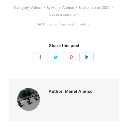
Category:
Videos
By
Manel Alonso
8 de enero de 2021
Leave a comment
Tags:
motos
portada2
videos
Share this post
Share
Share
Share
Share
on
on
on
on
Facebook
Twitter
Pinterest
LinkedIn
Author:
Manel Alonso