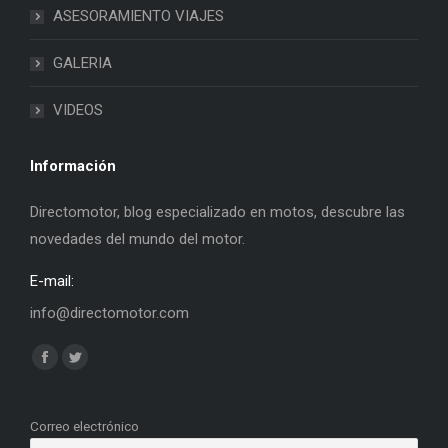
ASESORAMIENTO VIAJES
GALERIA
VIDEOS
Información
Directomotor, blog especializado en motos, descubre las
novedades del mundo del motor.
E-mail:
info@directomotor.com
Find us on:
Facebook
Twitter
page
page
opens
opens
Correo electrónico
in
in