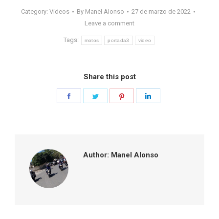
Category:
Videos
By
Manel Alonso
27 de marzo de 2022
Leave a comment
Tags:
motos
portada3
video
Share this post
Share
Share
Share
Share
on
on
on
on
Facebook
Twitter
Pinterest
LinkedIn
Author:
Manel Alonso