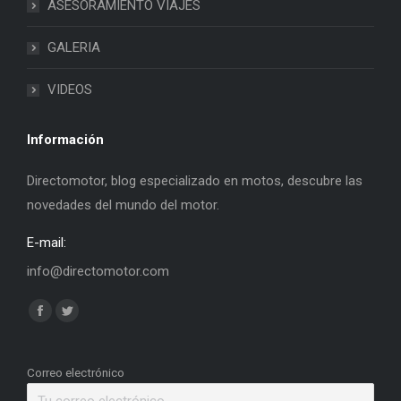
ASESORAMIENTO VIAJES
GALERIA
VIDEOS
Información
Directomotor, blog especializado en motos, descubre las
novedades del mundo del motor.
E-mail:
info@directomotor.com
Find us on:
Facebook
Twitter
page
page
opens
opens
Correo electrónico
in
in