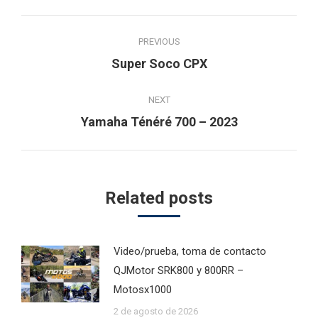
Post
PREVIOUS
navigation
Previous
Super Soco CPX
post:
NEXT
Next
Yamaha Ténéré 700 – 2023
post:
Related posts
Video/prueba, toma de contacto
QJMotor SRK800 y 800RR –
Motosx1000
2 de agosto de 2026