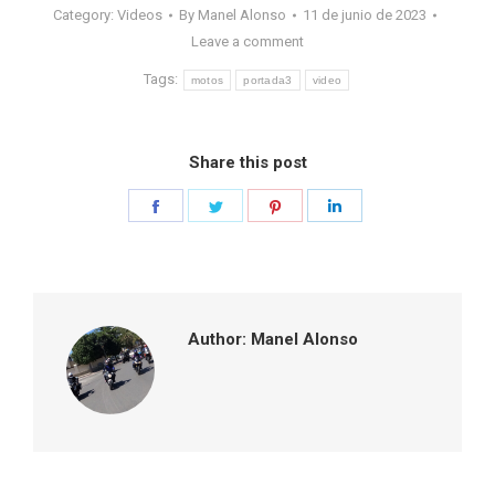
Category:
Videos
By
Manel Alonso
11 de junio de 2023
Leave a comment
Tags:
motos
portada3
video
Share this post
Share
Share
Share
Share
on
on
on
on
Facebook
Twitter
Pinterest
LinkedIn
Author:
Manel Alonso