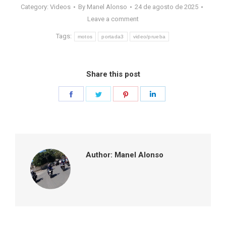
Category:
Videos
By
Manel Alonso
24 de agosto de 2025
Leave a comment
Tags:
motos
portada3
video/prueba
Share this post
Share
Share
Share
Share
on
on
on
on
Facebook
Twitter
Pinterest
LinkedIn
Author:
Manel Alonso