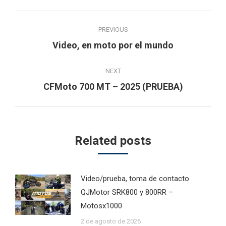
Post
PREVIOUS
navigation
Previous
Video, en moto por el mundo
post:
NEXT
Next
CFMoto 700 MT – 2025 (PRUEBA)
post:
Related posts
Video/prueba, toma de contacto
QJMotor SRK800 y 800RR –
Motosx1000
2 de agosto de 2026