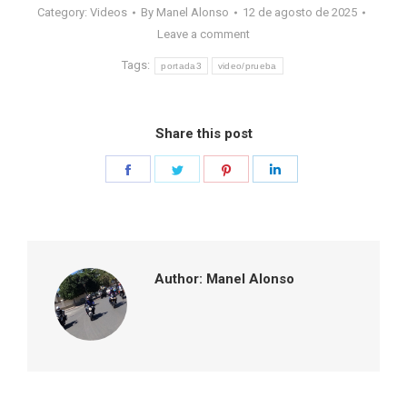
Category:
Videos
By
Manel Alonso
12 de agosto de 2025
Leave a comment
Tags:
portada3
video/prueba
Share this post
Share
Share
Share
Share
on
on
on
on
Facebook
Twitter
Pinterest
LinkedIn
Author:
Manel Alonso