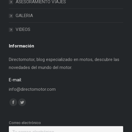
ASESORAMIENTO VIAJES
GALERIA
VIDEOS
Información
Directomotor, blog especializado en motos, descubre las
novedades del mundo del motor.
E-mail:
info@directomotor.com
Find us on:
Facebook
Twitter
page
page
opens
opens
Correo electrónico
in
in