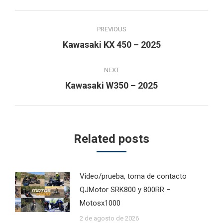
Post
PREVIOUS
navigation
Previous
Kawasaki KX 450 – 2025
post:
NEXT
Next
Kawasaki W350 – 2025
post:
Related posts
Video/prueba, toma de contacto
QJMotor SRK800 y 800RR –
Motosx1000
2 de agosto de 2026