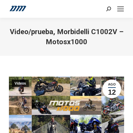
Search:
Video/prueba, Morbidelli C1002V –
Motosx1000
Videos
AGO
12