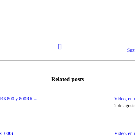
Next
Suz
post:
Related posts
 SRK800 y 800RR –
Video, en 
2 de agost
x1000)
Video, en 