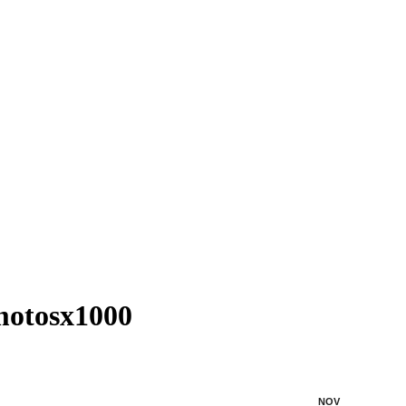
 motosx1000
NOV