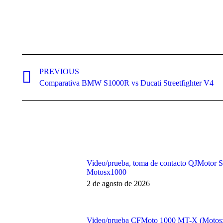
Post
navigation
PREVIOUS
Previous
Comparativa BMW S1000R vs Ducati Streetfighter V4
post:
Video/prueba, toma de contacto QJMotor
Motosx1000
2 de agosto de 2026
Video/prueba CFMoto 1000 MT-X (Motos