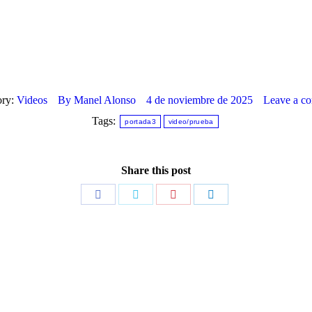
ory:
Videos
By
Manel Alonso
4 de noviembre de 2025
Leave a c
Tags:
portada3
video/prueba
Share this post
Share
Share
Share
Share
on
on
on
on
Facebook
Twitter
Pinterest
LinkedIn