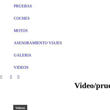
PRUEBAS
COCHES
MOTOS
ASESORAMIENTO VIAJES
GALERIA
VIDEOS
Search:
Facebook
Twitter
Video/prue
page
page
opens
opens
in
in
new
new
window
window
Videos